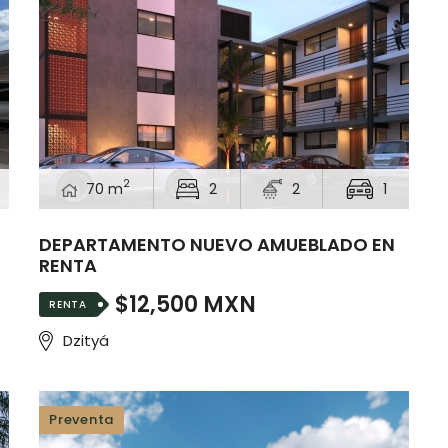
2
70 m
2
2
1
DEPARTAMENTO NUEVO AMUEBLADO EN
RENTA
$12,500 MXN
RENTA
Dzityá
Preventa