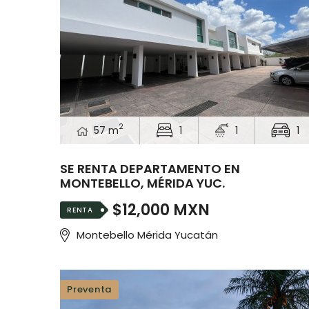
2
57 m
1
1
1
SE RENTA DEPARTAMENTO EN
MONTEBELLO, MÉRIDA YUC.
$12,000 MXN
RENTA
Montebello Mérida Yucatán
Preventa