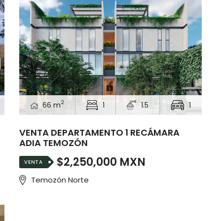
2
66 m
1
1.5
1
VENTA DEPARTAMENTO 1 RECÁMARA
ADIA TEMOZÓN
$2,250,000 MXN
VENTA
Temozón Norte